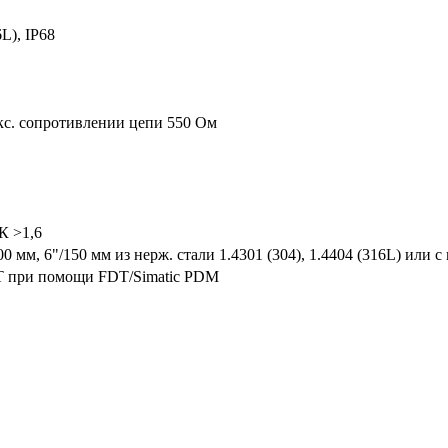
L), IP68
кс. сопротивлении цепи 550 Ом
К >1,6
00 мм, 6"/150 мм из нерж. стали 1.4301 (304), 1.4404 (316L) ил
T при помощи FDT/Simatic PDM