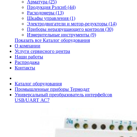
Арматура (25)
Продукция Рэлсиб (44)
Расходомеры (13)
Шкафы управления (1)
Электродвигатели и мотор-редукторы (14)
Приборы неразрушающего контроля (30)
Измерительные инструменты (9)
Показать все Каталог оборудования
О компании
Услуги сервисного центра
Наши работы
Распродажа
Контакты
Каталог оборудования
Промышленные приборы Термодат
Универсальный преобразователь интерфейсов
USB/UART АС7