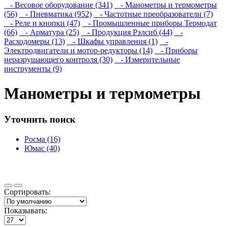
- Весовое оборудование (341)
- Манометры и термометры
(56)
- Пневматика (952)
- Частотные преобразователи (7)
- Реле и кнопки (47)
- Промышленные приборы Термодат
(66)
- Арматура (25)
- Продукция Рэлсиб (44)
-
Расходомеры (13)
- Шкафы управления (1)
-
Электродвигатели и мотор-редукторы (14)
- Приборы
неразрушающего контроля (30)
- Измерительные
инструменты (9)
Манометры и термометры
Уточнить поиск
Росма (16)
Юмас (40)
Сортировать:
Показывать: