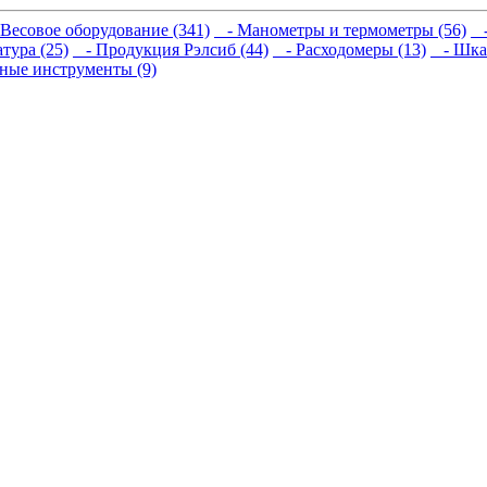
Весовое оборудование (341)
- Манометры и термометры (56)
-
тура (25)
- Продукция Рэлсиб (44)
- Расходомеры (13)
- Шкаф
ные инструменты (9)