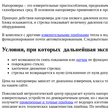
Напоромеры – это измерительные приспособления, предназначе
газообразных сред. В основном напоромеры применяются в пр
Принцип действия напоромера для газа низкого давления испол
блока искажаются, и стрелка показывает величину давления га
оборудования.
В комплексе с другими
измерительными приборами
тепла и во
функционирование почти автоматизированным. Следовательно,
Условия, при которых дальнейшая экс
нет возможности снять показания или
датчик
не функцио
повреждено стекло;
хаотичное движение стрелки;
стрелка не возвращается к нулю (отклонение от нуля допу
Цена на напоромеры зависит от диапазона измерения, класса т
на нашем сайте.
Поволжский метрологический центр предлагает купить напор
измерительных устройств по демократичным ценам, но с высок
получаете
проверенные и точные приборы
от ведущих изготови
описание всех технических характеристик прибора. По необхо