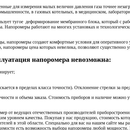
нные для измерения малых величин давления газа точнее незагр
омышленности, в газовых котельных, в медицинском, лаборатор
ьзует тугое деформирование мембранного блока, который с рабо
за. Напоромеры работают на многих установках и технологическ
ды, напоромеры создают комфортные условия для оперативного
 напоромеры цена которых невелика, позволяют существенно уп
плуатация напоромера невозможна:
нирует;
скается в пределах класса точности). Отклонение стрелки за пре
очности и объема заказа. Стоимость приборов и наличие можно 
омер от ведущих отечественных производителей приборостроен
им уровнем качества. Покупая у нас продукцию, стоимость кото
телей в этой области. Специально для вас на нашем сайте мы ра
димости есть возможность выбора напоромера любой мощности. 