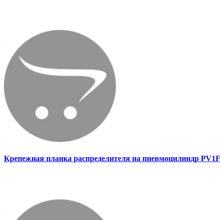
Крепежная планка распределителя на пневмоцилиндр PV1F