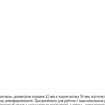
штоком, диаметром поршня 32 мм и ходом штока 50 мм, изготов
им демпфированием. Предназначен для работы с максимальным 
миниевый сплав с элаксаловым покрытием, а штока - нержавеющ