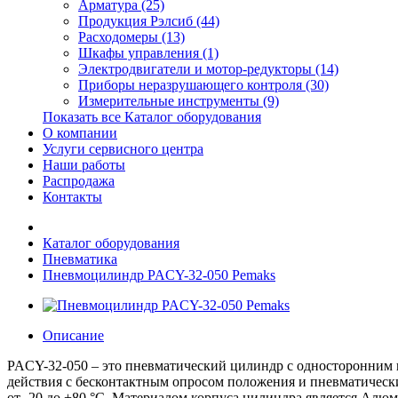
Арматура (25)
Продукция Рэлсиб (44)
Расходомеры (13)
Шкафы управления (1)
Электродвигатели и мотор-редукторы (14)
Приборы неразрушающего контроля (30)
Измерительные инструменты (9)
Показать все Каталог оборудования
О компании
Услуги сервисного центра
Наши работы
Распродажа
Контакты
Каталог оборудования
Пневматика
Пневмоцилиндр PACY-32-050 Pemaks
Описание
PACY-32-050 – это пневматический цилиндр с односторонним 
действия с бесконтактным опросом положения и пневматическ
от -20 до +80 °C. Материалом корпуса цилиндра является Алю