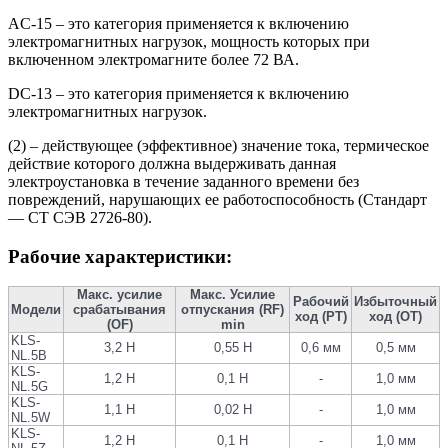
AC-15 – это категория применяется к включению
электромагнитных нагрузок, мощность которых при
включенном электромагните более 72 ВА.
DC-13 – это категория применяется к включению
электромагнитных нагрузок.
(2) – действующее (эффективное) значение тока, термическое
действие которого должна выдерживать данная
электроустановка в течение заданного времени без
повреждений, нарушающих ее работоспособность (Стандарт
— СТ СЭВ 2726-80).
Рабочие характеристики:
Макс. усилие
Макс. Усилие
Рабочий
Избыточный
Модели
срабатывания
отпускания (RF)
ход (PT)
ход (OT)
(OF)
min
KLS-
3,2 Н
0,55 Н
0,6 мм
0,5 мм
NL.5B
KLS-
1,2 Н
0,1 Н
-
1,0 мм
NL.5G
KLS-
1,1 Н
0,02 Н
-
1,0 мм
NL.5W
KLS-
1,2 Н
0,1 Н
-
1,0 мм