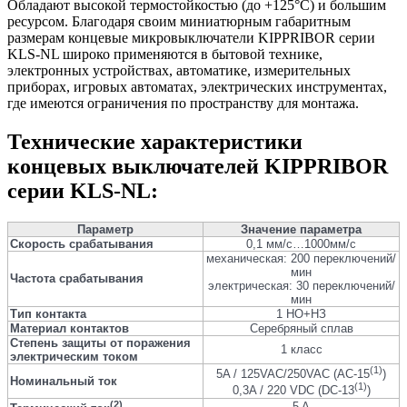
Обладают высокой термостойкостью (до +125°С) и большим
ресурсом. Благодаря своим миниатюрным габаритным
размерам концевые микровыключатели KIPPRIBOR серии
KLS-NL широко применяются в бытовой технике,
электронных устройствах, автоматике, измерительных
приборах, игровых автоматах, электрических инструментах,
где имеются ограничения по пространству для монтажа.
Технические характеристики
концевых выключателей KIPPRIBOR
серии KLS-NL:
Параметр
Значение параметра
Скорость срабатывания
0,1 мм/с…1000мм/с
механическая: 200 переключений/
мин
Частота срабатывания
электрическая: 30 переключений/
мин
Тип контакта
1 НО+НЗ
Материал контактов
Серебряный сплав
Степень защиты от поражения
1 класс
электрическим током
(1)
5A / 125VAC/250VAC (AC-15
)
Номинальный ток
(1)
0,3A / 220 VDC (DC-13
)
(2)
5 A