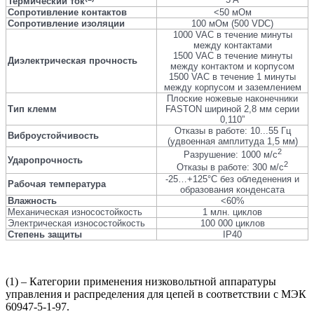
Термический ток
Сопротивление контактов
<50 мОм
Сопротивление изоляции
100 мОм (500 VDC)
1000 VAC в течение минуты
между контактами
1500 VAC в течение минуты
Диэлектрическая прочность
между контактом и корпусом
1500 VAC в течение 1 минуты
между корпусом и заземлением
Плоские ножевые наконечники
Тип клемм
FASTON шириной 2,8 мм серии
0,110”
Отказы в работе: 10...55 Гц
Виброустойчивость
(удвоенная амплитуда 1,5 мм)
2
Разрушение: 1000 м/c
Ударопрочность
2
Отказы в работе: 300 м/c
-25…+125°C без обледенения и
Рабочая температура
образования конденсата
Влажность
<60%
Механическая износостойкость
1 млн. циклов
Электрическая износостойкость
100 000 циклов
Степень защиты
IP40
(1) – Категории применения низковольтной аппаратуры
управления и распределения для цепей в соответствии с МЭК
60947-5-1-97.