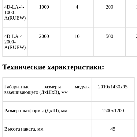
4D-LA-4-
10
00
4
2
00
1000-
A(RUEW)
4D-LA-4-
2
000
10
5
00
2000-
A(RUEW)
Технические характеристики:
Габаритные размеры модуля
2010х1430х95
взвешивающего (ДхШхВ), мм
Размер платформы (ДхШ), мм
1500х1200
Высота наката, мм
45