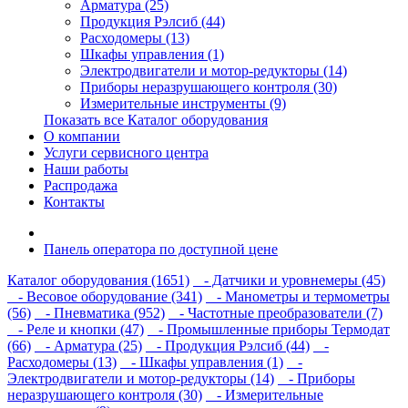
Арматура (25)
Продукция Рэлсиб (44)
Расходомеры (13)
Шкафы управления (1)
Электродвигатели и мотор-редукторы (14)
Приборы неразрушающего контроля (30)
Измерительные инструменты (9)
Показать все Каталог оборудования
О компании
Услуги сервисного центра
Наши работы
Распродажа
Контакты
Панель оператора по доступной цене
Каталог оборудования (1651)
- Датчики и уровнемеры (45)
- Весовое оборудование (341)
- Манометры и термометры
(56)
- Пневматика (952)
- Частотные преобразователи (7)
- Реле и кнопки (47)
- Промышленные приборы Термодат
(66)
- Арматура (25)
- Продукция Рэлсиб (44)
-
Расходомеры (13)
- Шкафы управления (1)
-
Электродвигатели и мотор-редукторы (14)
- Приборы
неразрушающего контроля (30)
- Измерительные