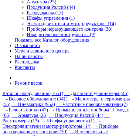
Арматура (25)
Продукция Рэлсиб (44)
Расходомеры (13)
Шкафы управления (1)
Электродвигатели и мотор-редукторы (14)
Приборы неразрушающего контроля (30)
Измерительные инструменты (9)
Показать все Каталог оборудования
О компании
Услуги сервисного центра
Наши работы
Распродажа
Контакты
Ремонт весов
Каталог оборудования (1651)
- Датчики и уровнемеры (45)
- Весовое оборудование (341)
- Манометры и термометры
(56)
- Пневматика (952)
- Частотные преобразователи (7)
- Реле и кнопки (47)
- Промышленные приборы Термодат
(66)
- Арматура (25)
- Продукция Рэлсиб (44)
-
Расходомеры (13)
- Шкафы управления (1)
-
Электродвигатели и мотор-редукторы (14)
- Приборы
неразрушающего контроля (30)
- Измерительные