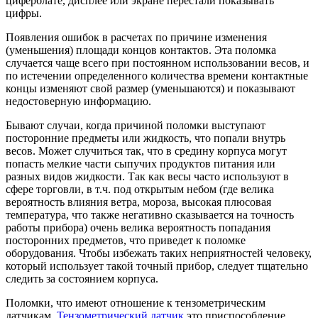
циферблате, дисплее или экране перестали показывать
цифры.
Появления ошибок в расчетах по причине изменения
(уменьшения) площади концов контактов. Эта поломка
случается чаще всего при постоянном использовании весов, и
по истечении определенного количества времени контактные
концы изменяют свой размер (уменьшаются) и показывают
недостоверную информацию.
Бывают случаи, когда причиной поломки выступают
посторонние предметы или жидкость, что попали внутрь
весов. Может случиться так, что в средину корпуса могут
попасть мелкие части сыпучих продуктов питания или
разных видов жидкости. Так как весы часто используют в
сфере торговли, в т.ч. под открытым небом (где велика
вероятность влияния ветра, мороза, высокая плюсовая
температура, что также негативно сказывается на точность
работы прибора) очень велика вероятность попадания
посторонних предметов, что приведет к поломке
оборудования. Чтобы избежать таких неприятностей человеку,
который использует такой точный прибор, следует тщательно
следить за состоянием корпуса.
Поломки, что имеют отношение к тензометрическим
датчикам.
Тензометрический датчик
это приспособление,